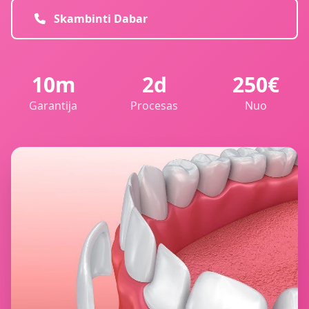
Skambinti Dabar
10m
2d
250€
Garantija
Procesas
Nuo