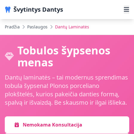
Švytintys Dantys
Pradžia
Paslaugos
Dantų Laminatės
Tobulos šypsenos
menas
Dantų laminatės – tai modernus sprendimas
tobula šypsena! Plonos porceliano
plokštelės, kurios pakeičia danties formą,
spalvą ir išvaizdą. Be skausmo ir ilgai išlieka.
Nemokama Konsultacija