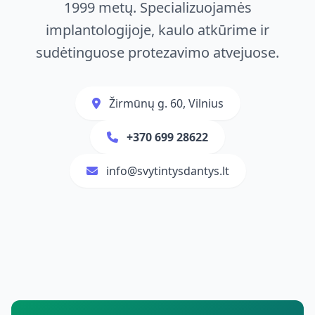
1999 metų. Specializuojamės
implantologijoje, kaulo atkūrime ir
sudėtinguose protezavimo atvejuose.
Žirmūnų g. 60, Vilnius
+370 699 28622
info@svytintysdantys.lt