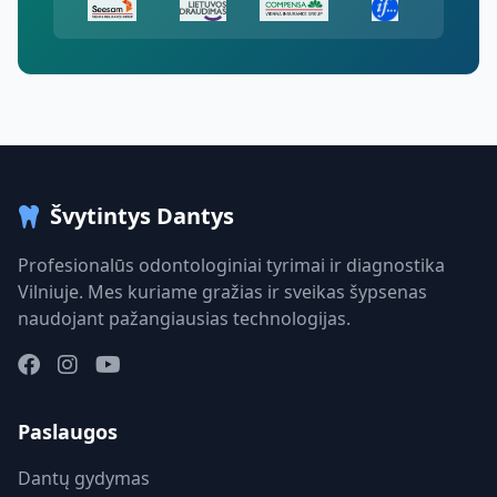
Švytintys Dantys
Profesionalūs odontologiniai tyrimai ir diagnostika
Vilniuje. Mes kuriame gražias ir sveikas šypsenas
naudojant pažangiausias technologijas.
Paslaugos
Dantų gydymas