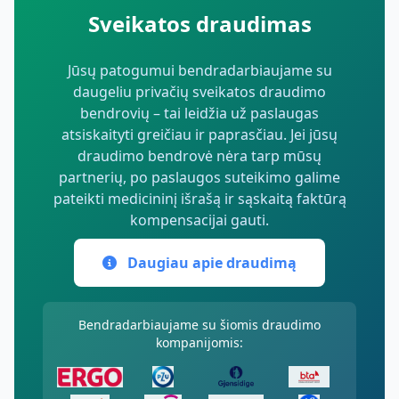
Sveikatos draudimas
Jūsų patogumui bendradarbiaujame su
daugeliu privačių sveikatos draudimo
bendrovių – tai leidžia už paslaugas
atsiskaityti greičiau ir paprasčiau. Jei jūsų
draudimo bendrovė nėra tarp mūsų
partnerių, po paslaugos suteikimo galime
pateikti medicininį išrašą ir sąskaitą faktūrą
kompensacijai gauti.
Daugiau apie draudimą
Bendradarbiaujame su šiomis draudimo
kompanijomis: