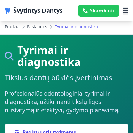
Švytintys Dantys
Skambinti
Pradžia
Paslaugos
Tyrimai ir diagnostika
Tyrimai ir
diagnostika
Tikslus dantų būklės įvertinimas
Profesionalūs odontologiniai tyrimai ir
diagnostika, užtikrinanti tikslų ligos
nustatymą ir efektyvų gydymo planavimą.
Registruotis tyrimams