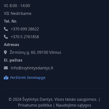
VI: 8:00 - 14:00
VII: Nedirbame
Tel. Nr.
+370 699 28622
+370 5 2761858
Adresas
Žirmūnų g. 60, 09100 Vilnius
El. paštas
info@svytintysdantys.lt
Peržiūrėti žemėlapyje
© 2024 Švytintys Dantys. Visos teisės saugomos. |
Privatumo politika
|
Naudojimo sąlygos