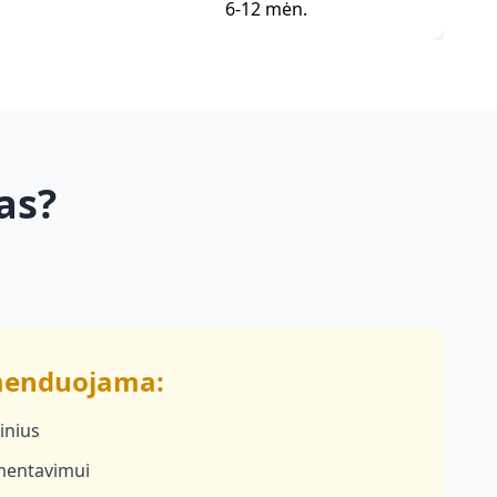
6-12 mėn.
as?
menduojama:
inius
mentavimui