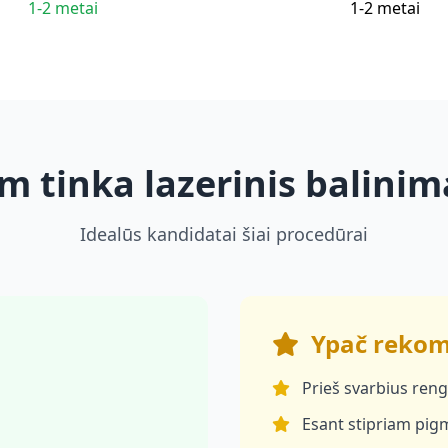
1-2 metai
1-2 metai
m tinka lazerinis balinim
Idealūs kandidatai šiai procedūrai
Ypač reko
Prieš svarbius reng
Esant stipriam pig