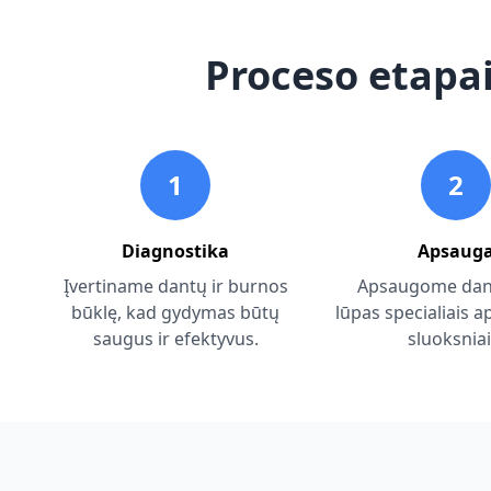
Proceso etapai
1
2
Diagnostika
Apsaug
Įvertiname dantų ir burnos
Apsaugome dant
būklę, kad gydymas būtų
lūpas specialiais a
saugus ir efektyvus.
sluoksniai