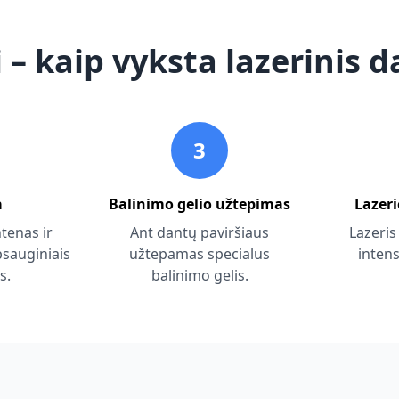
 – kaip vyksta lazerinis 
3
a
Balinimo gelio užtepimas
Lazer
enas ir
Ant dantų paviršiaus
Lazeris
psauginiais
užtepamas specialus
inten
s.
balinimo gelis.