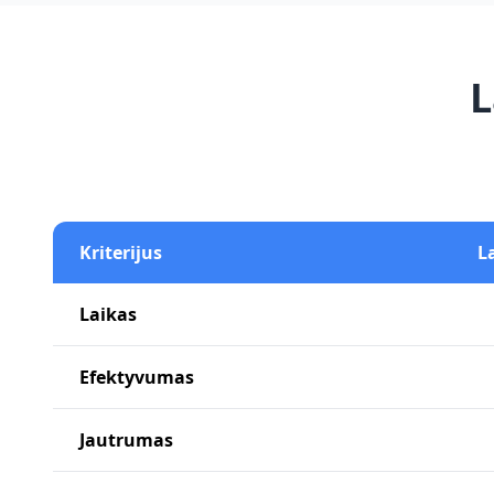
L
Kriterijus
L
Laikas
Efektyvumas
Jautrumas