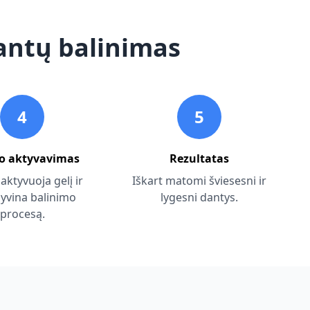
dantų balinimas
4
5
io aktyvavimas
Rezultatas
 aktyvuoja gelį ir
Iškart matomi šviesesni ir
syvina balinimo
lygesni dantys.
procesą.