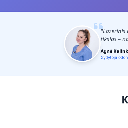
"Lazerinis 
tikslas – n
Agnė Kalink
Gydytoja odon
K