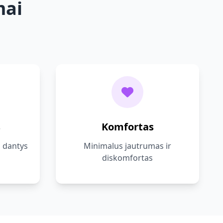
mai
s
Komfortas
i dantys
Minimalus jautrumas ir
diskomfortas