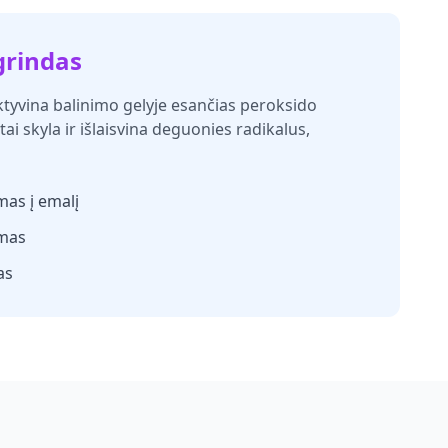
grindas
ktyvina balinimo gelyje esančias peroksido
ai skyla ir išlaisvina deguonies radikalus,
mas į emalį
umas
as