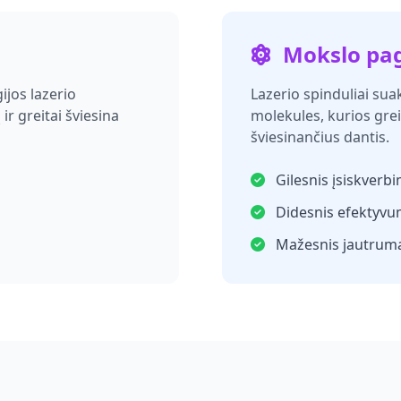
Mokslo pa
ijos lazerio
Lazerio spinduliai sua
ir greitai šviesina
molekules, kurios greit
šviesinančius dantis.
Gilesnis įsiskverbi
Didesnis efektyv
Mažesnis jautrum