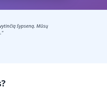
 švytinčią šypseną. Mūsų
."
s?