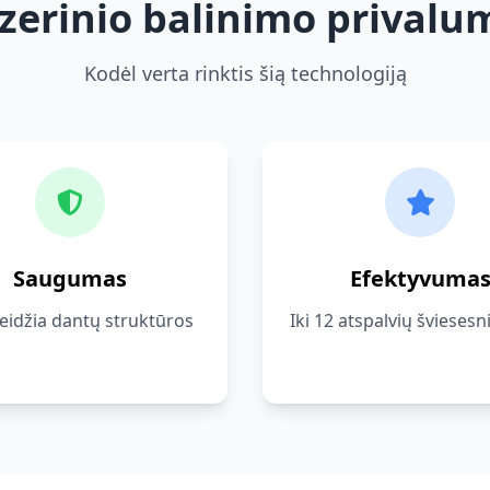
zerinio balinimo privalu
Kodėl verta rinktis šią technologiją
Saugumas
Efektyvuma
idžia dantų struktūros
Iki 12 atspalvių šviesesn