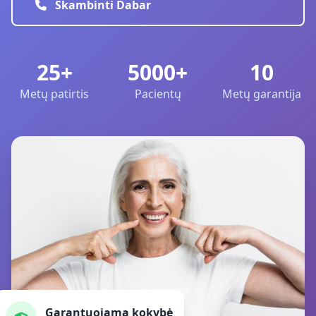
Skambinti Dabar
25+
5000+
10
Metų patirtis
Pacientų
Metų garantija
Garantuojama kokybė