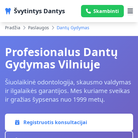
Švytintys Dantys
Skambinti
Pradžia
Paslaugos
Dantų Gydymas
Profesionalus Dantų
Gydymas Vilniuje
Šiuolaikinė odontologija, skausmo valdymas
ir ilgalaikės garantijos. Mes kuriame sveikas
ir gražias šypsenas nuo 1999 metų.
Registruotis konsultacijai