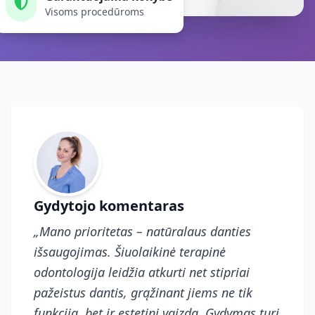
Visoms procedūroms
Gydytojo komentaras
„Mano prioritetas – natūralaus danties
išsaugojimas. Šiuolaikinė terapinė
odontologija leidžia atkurti net stipriai
pažeistus dantis, grąžinant jiems ne tik
funkciją, bet ir estetinį vaizdą. Gydymas turi